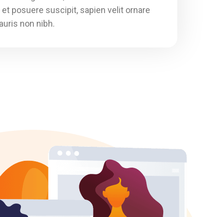
 et posuere suscipit, sapien velit ornare
Ph
mauris non nibh.
es