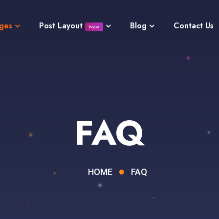
ges
Post Layout
Blog
Contact Us
New
FAQ
HOME
FAQ