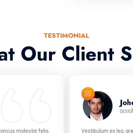
TESTIMONIAL
t Our Client S
Joh
DESIG
rhoncus molestie felis.
Vestibulum ex leo, gra