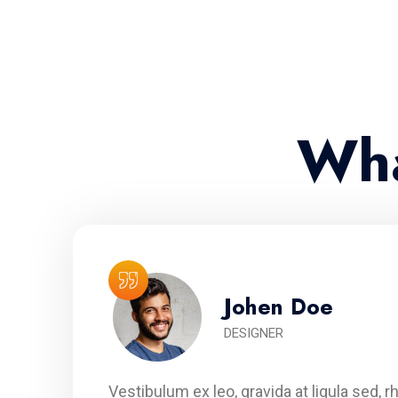
Wha
Johen Doe
DESIGNER
is.
Vestibulum ex leo, gravida at ligula sed, 