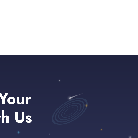
Your
th Us