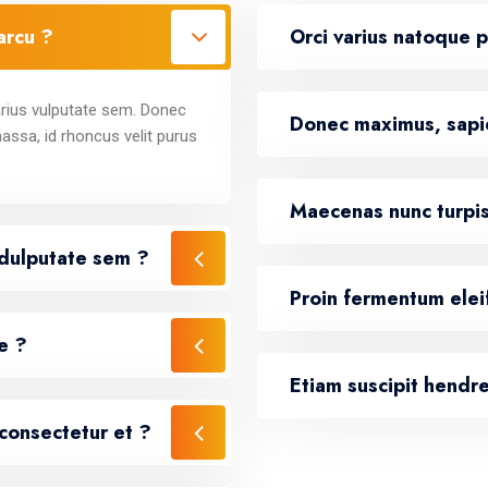
arcu ?
Orci varius natoque 
varius vulputate sem. Donec
Donec maximus, sapie
assa, id rhoncus velit purus
Maecenas nunc turpis
ndulputate sem ?
Proin fermentum elei
e ?
Etiam suscipit hendrer
 consectetur et ?