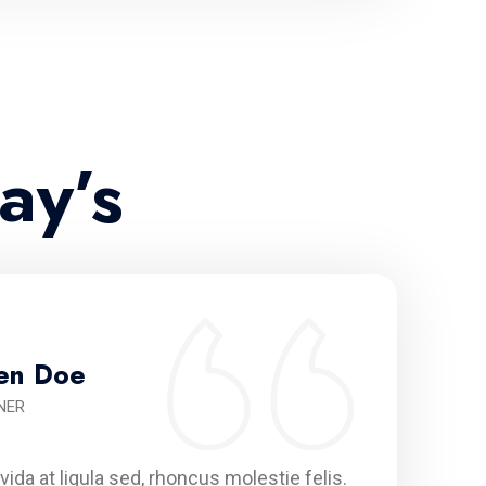
ay’s
en Doe
NER
vida at ligula sed, rhoncus molestie felis.
Ve